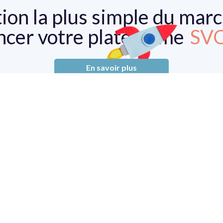
tion la plus simple du mar
ncer votre plateforme
SV
TV
En savoir plus
AV
LIV
SV
4 rue du Faubourg Montmartre - 75009 Paris
Suivez-nous