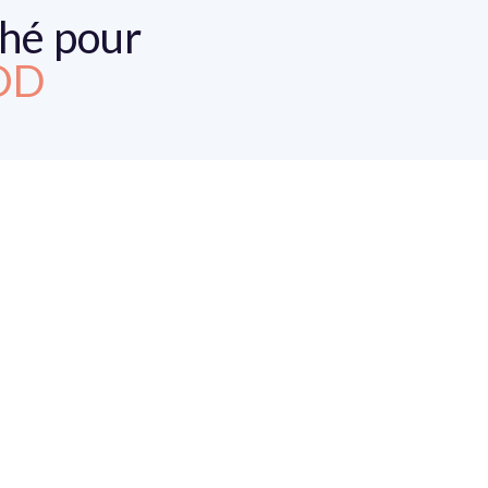
ché pour
OD
OD
OD
E
OD