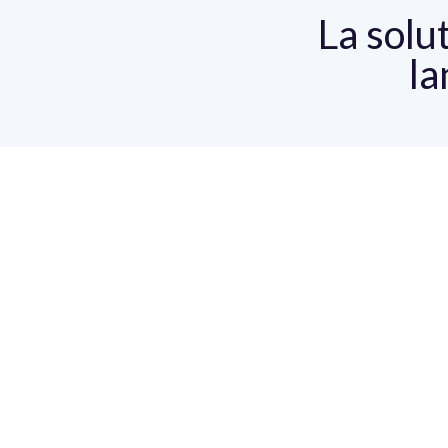
La solu
la