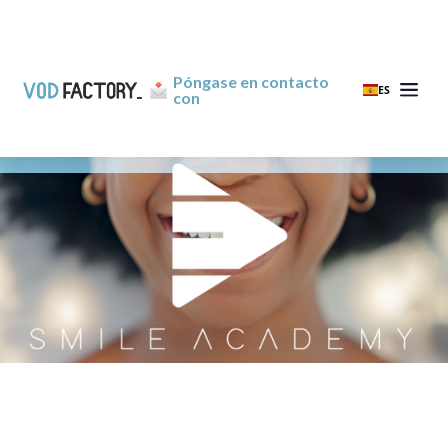
Póngase en contacto
ES
con